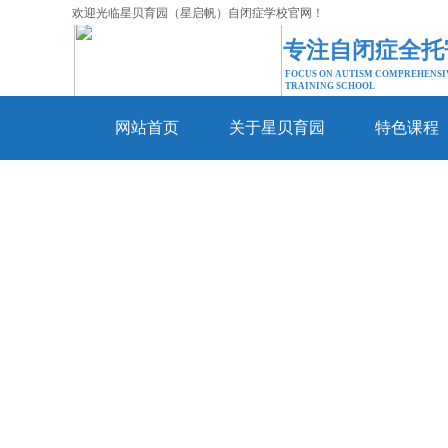
欢迎光临星贝育园（星启帆）自闭症学校官网！
专注自闭症全托
FOCUS ON AUTISM COMPREHENSI
TRAINING SCHOOL
网站首页
关于星贝育园
特色课程