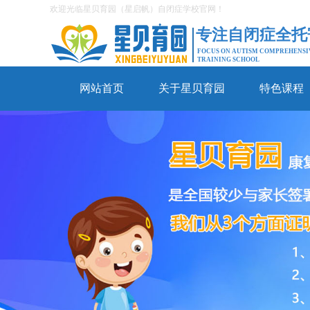
欢迎光临星贝育园（星启帆）自闭症学校官网！
专注自闭症全托
FOCUS ON AUTISM COMPREHENSI
TRAINING SCHOOL
网站首页
关于星贝育园
特色课程