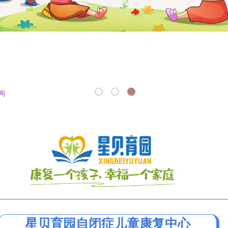
构
星贝育园自闭症儿童康复中心