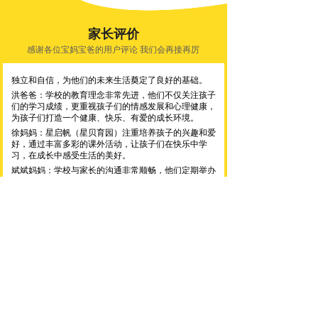
忠爸爸：星启帆（星贝育园）的教育模式十分先进，注
重个性化教学，让每个孩子都能在自己擅长的领域得到
家长评价
发展，为他们的未来打下了坚实的基础。
感谢各位宝妈宝爸的用户评论 我们会再接再厉
李妈妈：星启帆（星贝育园）不仅是一所学校，更是一
个大家庭。在这里，孩子们得到了全面的发展，学会了
独立和自信，为他们的未来生活奠定了良好的基础。
洪爸爸：学校的教育理念非常先进，他们不仅关注孩子
们的学习成绩，更重视孩子们的情感发展和心理健康，
为孩子们打造一个健康、快乐、有爱的成长环境。
徐妈妈：星启帆（星贝育园）注重培养孩子的兴趣和爱
好，通过丰富多彩的课外活动，让孩子们在快乐中学
习，在成长中感受生活的美好。
斌斌妈妈：学校与家长的沟通非常顺畅，他们定期举办
家庭开放日，分享孩子们的学习进展和成长变化，让家
长能够及时了解孩子的成长情况，共同为孩子的未来努
力。
小伟爸爸：在星启帆（星贝育园），每个孩子都被视为
独一无二的个体，学校尊重他们的差异，提供定制化的
教育计划，确保每个孩子都能得到适合自己的发展机
会。
点击咨询
孔妈妈：星启帆（星贝育园）在自闭症教育领域有着卓
越的表现，他们通过创新的教育方法和治疗手段，极大
地提升了孩子们的社会适应能力和生活质量。
新闻动态
王妈妈：星启帆学校真的是自闭症儿童的福音，专业又
实时更新行业学校新闻 掌握星贝育园动态
温暖。