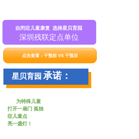
激发兴趣，培养习惯
口语表达，自信流利
自闭症儿童康复 选择星贝育园
深圳残联定点单位
点击查看：干预前 VS 干预后
承诺：
星贝育园
为特殊儿童
.
打开一扇门 孤独
症儿童点
亮一盏灯！