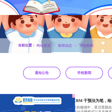
.
当前位置：
网站首页
新闻动态
学校新闻
>>
>>
通知公告
学校新闻
×
20
星贝育园：以 CBM 干预法为笔，
在自闭症儿童康复的领域中，星贝育园自
2025-07
预法、24 小时生活化干预模式以及无