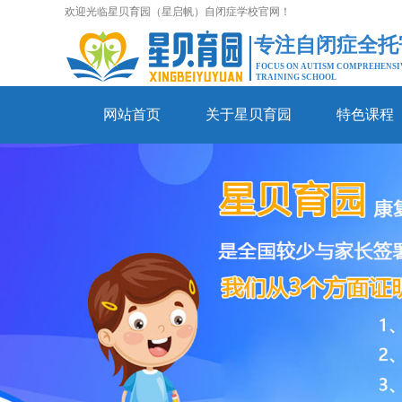
欢迎光临星贝育园（星启帆）自闭症学校官网！
专注自闭症全托
FOCUS ON AUTISM COMPREHENSI
TRAINING SCHOOL
网站首页
关于星贝育园
特色课程