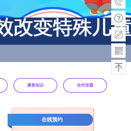
康复知识
合作加盟
在线预约
张先生 158******66 领取成功