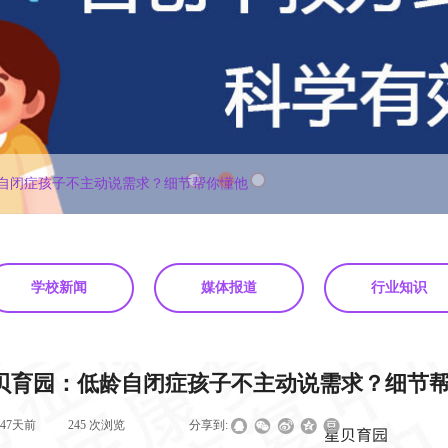
自闭症孩子不主动说需求？细节帮你懂他
学校新闻
媒体报道
行业知识
贝育园：低龄自闭症孩子不主动说需求？细节
347天前
|
245
次浏览
|
|
分享到: